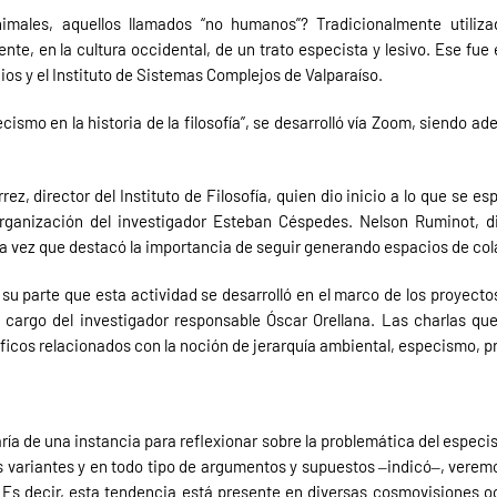
imales, aquellos llamados “no humanos”? Tradicionalmente utiliza
nte, en la cultura occidental, de un trato especista y lesivo. Ese fu
udios y el Instituto de Sistemas Complejos de Valparaíso.
cismo en la historia de la filosofía”, se desarrolló vía Zoom, siendo a
z, director del Instituto de Filosofía, quien dio inicio a lo que se es
organización del investigador Esteban Céspedes. Nelson Ruminot, di
 la vez que destacó la importancia de seguir generando espacios de col
su parte que esta actividad se desarrolló en el marco de los proyectos
cargo del investigador responsable Óscar Orellana. Las charlas qu
óficos relacionados con la noción de jerarquía ambiental, especismo, 
ía de una instancia para reflexionar sobre la problemática del especism
ertas variantes y en todo tipo de argumentos y supuestos ‒indicó‒, vere
. Es decir, esta tendencia está presente en diversas cosmovisiones o