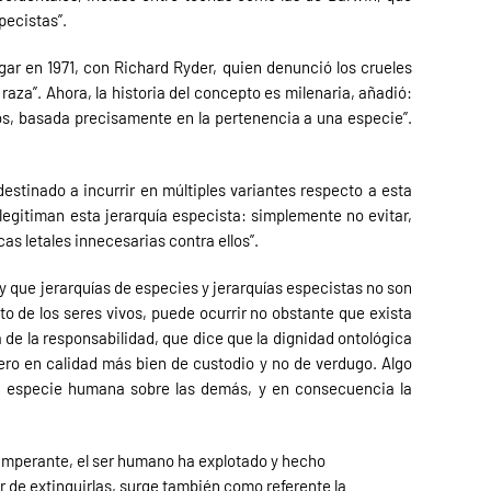
pecistas”.
ar en 1971, con Richard Ryder, quien denunció los crueles
za”. Ahora, la historia del concepto es milenaria, añadió:
os, basada precisamente en la pertenencia a una especie”.
estinado a incurrir en múltiples variantes respecto a esta
gitiman esta jerarquía especista: simplemente no evitar,
as letales innecesarias contra ellos”.
y que jerarquías de especies y jerarquías especistas no son
to de los seres vivos, puede ocurrir no obstante que exista
 de la responsabilidad, que dice que la dignidad ontológica
pero en calidad más bien de custodio y no de verdugo. Algo
e la especie humana sobre las demás, y en consecuencia la
a imperante, el ser humano ha explotado y hecho
r de extinguirlas, surge también como referente la