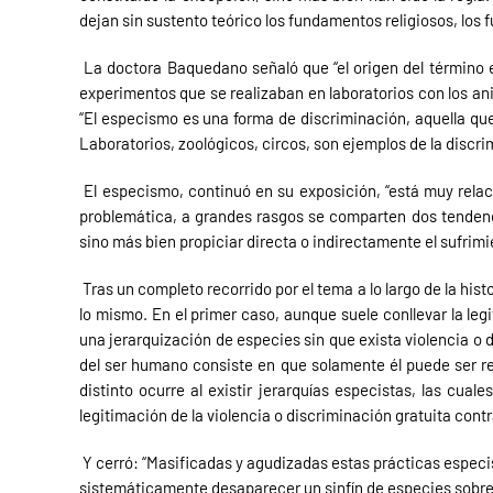
dejan sin sustento teórico los fundamentos religiosos, los
La doctora Baquedano señaló que “el origen del término e
experimentos que se realizaban en laboratorios con los an
“El especismo es una forma de discriminación, aquella qu
Laboratorios, zoológicos, circos, son ejemplos de la discrim
El especismo, continuó en su exposición, “está muy relaci
problemática, a grandes rasgos se comparten dos tendenc
sino más bien propiciar directa o indirectamente el sufrimi
Tras un completo recorrido por el tema a lo largo de la hi
lo mismo. En el primer caso, aunque suele conllevar la leg
una jerarquización de especies sin que exista violencia o 
del ser humano consiste en que solamente él puede ser res
distinto ocurre al existir jerarquías especistas, las cu
legitimación de la violencia o discriminación gratuita contra
Y cerró: “Masificadas y agudizadas estas prácticas especis
sistemáticamente desaparecer un sinfín de especies sobre la