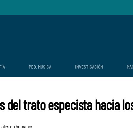
FÍA
PED. MÚSICA
INVESTIGACIÓN
MA
ces del trato especista hacia
nimales no humanos