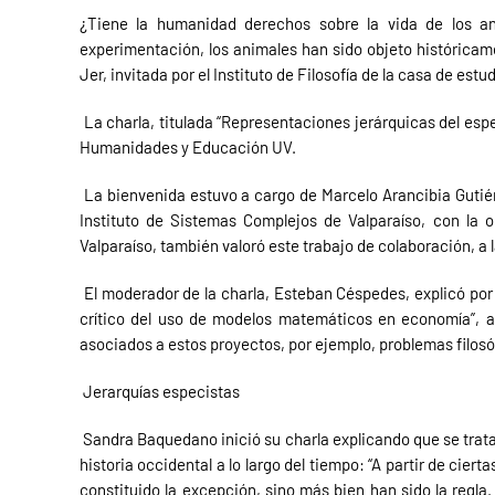
¿Tiene la humanidad derechos sobre la vida de los an
experimentación, los animales han sido objeto históricame
Jer, invitada por el Instituto de Filosofía de la casa de est
La charla, titulada “Representaciones jerárquicas del espe
Humanidades y Educación UV.
La bienvenida estuvo a cargo de Marcelo Arancibia Gutiérre
Instituto de Sistemas Complejos de Valparaíso, con la 
Valparaíso, también valoró este trabajo de colaboración, a
El moderador de la charla, Esteban Céspedes, explicó por 
crítico del uso de modelos matemáticos en economía”, a 
asociados a estos proyectos, por ejemplo, problemas filos
Jerarquías especistas
Sandra Baquedano inició su charla explicando que se tratar
historia occidental a lo largo del tiempo: “A partir de ci
constituido la excepción, sino más bien han sido la regla