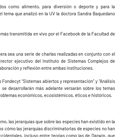
dos como alimento, para diversión o deporte y para la
e el tema que analizó en la UV la doctora Sandra Baquedano
demás transmitida en vivo por el Facebook de la Facultad de
pera sea una serie de charlas realizadas en conjunto con el
rector ejecutivo del Instituto de Sistemas Complejos de
aboración y reflexión entre ambas instituciones.
 Fondecyt “Sistemas abiertos y representación” y “Análisis
e se desarrollarán más adelante versarán sobre los temas
problemas económicos, ecosistémicos, éticos e históricos.
o, las jerarquías que sobre las especies han existido en la
mos cómo las jerarquías discriminatorias de especies no han
ccidentales, incluso entre teorías como las de Darwin, que