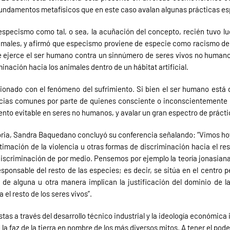
 fundamentos metafísicos que en este caso avalan algunas prácticas es
specismo como tal, o sea, la acuñación del concepto, recién tuvo lug
imales, y afirmó que especismo proviene de especie como racismo de ra
e ejerce el ser humano contra un sinnúmero de seres vivos no human
inación hacia los animales dentro de un hábitat artificial.
onado con el fenómeno del sufrimiento. Si bien el ser humano está d
ias comunes por parte de quienes consciente o inconscientemente le
ento evitable en seres no humanos, y avalar un gran espectro de práctic
storia, Sandra Baquedano concluyó su conferencia señalando: “Vimos ho
itimación de la violencia u otras formas de discriminación hacia el res
discriminación de por medio. Pensemos por ejemplo la teoría jonasiana
ponsable del resto de las especies; es decir, se sitúa en el centro 
ales de alguna u otra manera implican la justificación del dominio d
 el resto de los seres vivos”.
tas a través del desarrollo técnico industrial y la ideología económic
 faz de la tierra en nombre de los más diversos mitos. A tener el pode